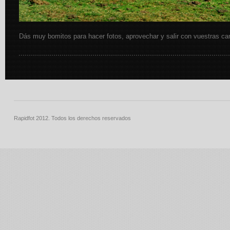
Dás muy bomitos para hacer fotos, aprovechar y salir con vuestras c
Rapidfot 2012. Todos los derechos reservados