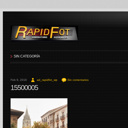
RapidFot
SIN CATEGORÍA
Feb 9, 2016
ad_rapidfot_wp
Sin comentarios
15500005