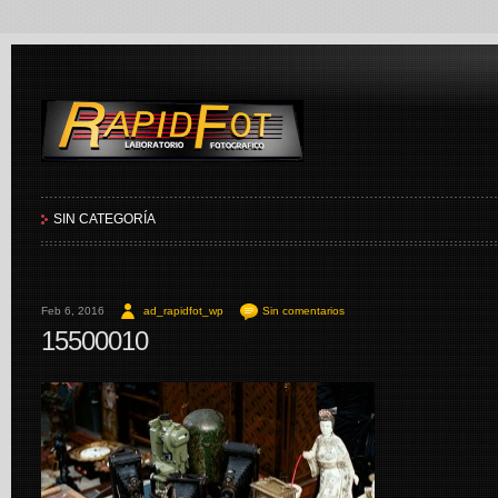
RapidFot
SIN CATEGORÍA
Feb 6, 2016
ad_rapidfot_wp
Sin comentarios
15500010