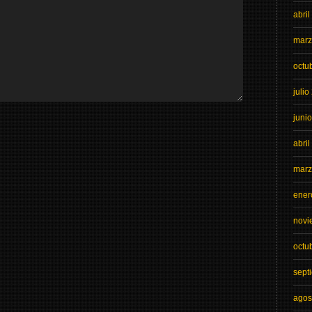
abri
marz
octu
julio
juni
abri
marz
ener
novi
octu
sept
agos