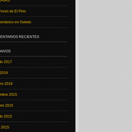
URIAS
Foces de El Pino
románico en Oviedo
ENTARIOS RECIENTES
HIVOS
to 2017
 2016
ero 2016
embre 2015
bre 2015
to 2015
o 2015