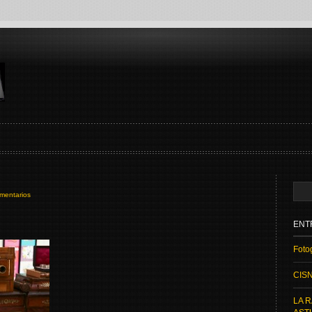
mentarios
ENT
Fotog
CIS
LA R