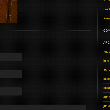
AST
Las 
Prer
COM
ARC
agos
julio
febr
dici
octu
agos
juni