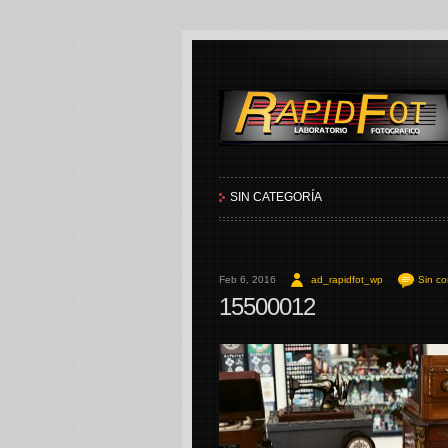
RapidFot
SIN CATEGORÍA
Feb 6, 2016
ad_rapidfot_wp
Sin co
15500012