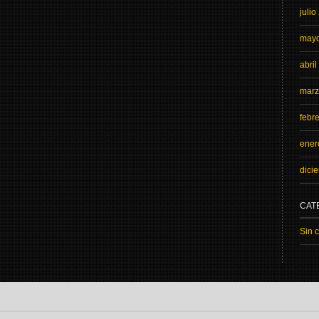
julio
may
abri
marz
febr
ener
dici
CAT
Sin 