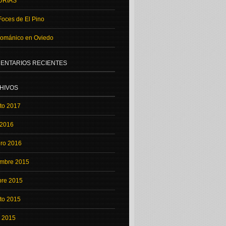
URIAS
Foces de El Pino
románico en Oviedo
ENTARIOS RECIENTES
HIVOS
to 2017
 2016
ero 2016
embre 2015
bre 2015
to 2015
o 2015