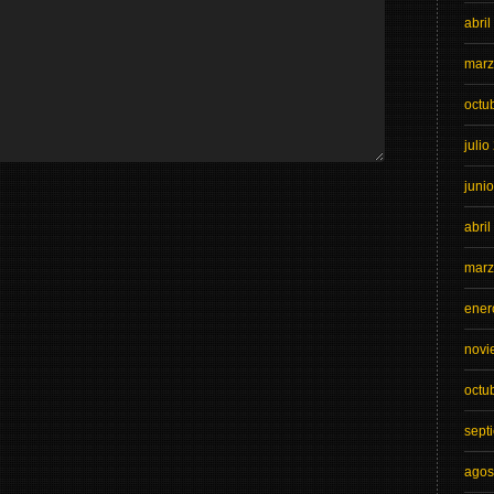
abri
marz
octu
julio
juni
abri
marz
ener
novi
octu
sept
agos