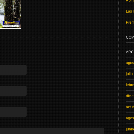
AST
Las 
Prer
COM
ARC
agos
julio
febr
dici
octu
agos
juni