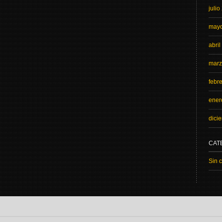
julio
may
abri
marz
febr
ener
dici
CAT
Sin 