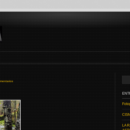
omentarios
ENT
Fotog
CIS
LA R