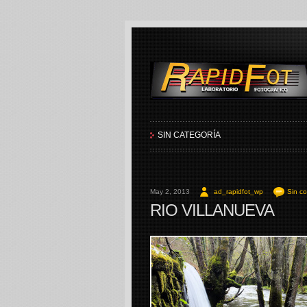
RapidFot
SIN CATEGORÍA
May 2, 2013
ad_rapidfot_wp
Sin c
RIO VILLANUEVA